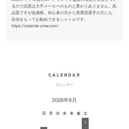
るので品質は大手メーカーのものと変わりありません。高
品質ですが低価格。初心者の方から実業団選手の方にも、
自信をもってお勧めできるシャトルです。
https://material-crew.com/
CALENDAR
カレンダー
2026年8月
日
月
火
水
木
金
土
1