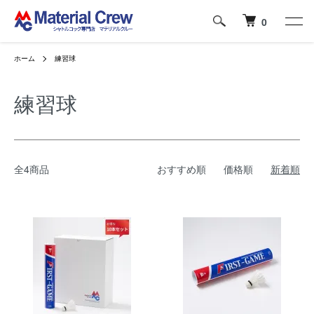
0
ホーム
練習球
練習球
全4商品
おすすめ順
価格順
新着順