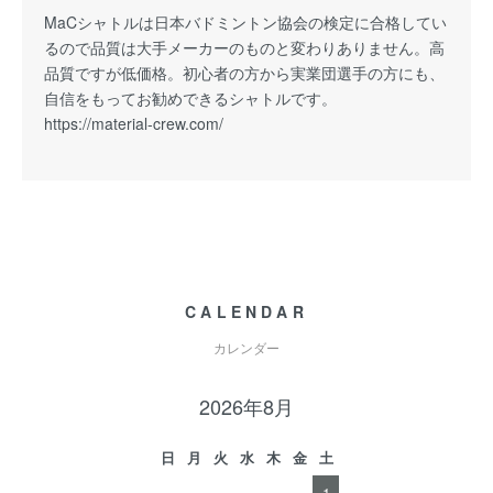
MaCシャトルは日本バドミントン協会の検定に合格してい
るので品質は大手メーカーのものと変わりありません。高
品質ですが低価格。初心者の方から実業団選手の方にも、
自信をもってお勧めできるシャトルです。
https://material-crew.com/
CALENDAR
カレンダー
2026年8月
日
月
火
水
木
金
土
1